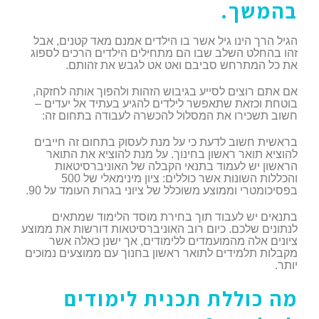
בהמשך.
הגיל הרך הינו גיל אשר בו הילדים אמנם מאד קטנים, אבל
זהו בהחלט השלב שבו הם מתחילים הילדים הרכים לספוג
את כל המתרחש סביבם ואט אט לגבש את זהותם.
אם אתם רוצים לסייע בגיבוש הזהות ולהפוך אותה לחזקה,
בוטחת וכזאת שתאפשר לילדים להגיע בעתיד אל יעדים –
חשוב תשכירו את המסלול להכשרה לעבודה בתחום זה:
בראשית חשוב לדעת כי על מנת לעסוק בתחום זה חייבים
להוציא תואר ראשון בחינוך. על מנת להוציא את התואר
הראשון יש לעמוד בתנאי הקבלה של האוניברסיטאות
והכללות השונות אשר כוללים: ציון מינימאלי של 500
בפסיכומטרי וממוצע משוכלל של ציוני בגרות העומד על 90.
בתנאים יש לעבוד תוך בחירת מוסד הלימוד שמתאים
לנתונים שלכם. כיום רוב האוניברסיטאות דורשות את ממוצע
ציונים אלה מהמועמדים ללימודים, אך ישנן כאלה אשר
מקבלות תלמידים לתואר ראשון בחנוך עם ממוצעים נמוכים
יותר.
מה כוללת תכנית לימודים