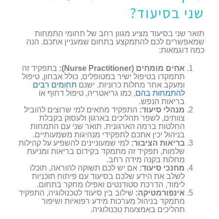
שני בסיעוד?
תואר שני בסיעוד מציע מגוון רחב של תחומי התמחות
שמאפשרים לכם להתמקצע בתחום שמעניין אתכם. הנה
כמה דוגמאות:
אחים מומחים (Nurse Practitioner):
בתפקיד זה
תתמקדו בטיפול ישיר במטופלים, כולל אבחון, טיפול
ומעקב אחר מחלות כרוניות. ישנם
תחומים רבים
להתמחות בהם
, כמו גריאטריה, טיפול דחוף או
בריאות הנפש.
מנהלי סיעוד:
התפקיד מתאים למי שרוצים להוביל
צוותים, לשפר תהליכים בארגון ולעסוק בקבלת
החלטות ברמה הארגונית. תואר שני עם התמחות
בניהול יכין אתכם לתפקידי מנהיגות משמעותיים.
בריאות הציבור:
למי שמעוניינים להשפיע על קהילות
שלמות, תפקיד זה מתמקד בקידום בריאות ומניעת
מחלות בקנה מידה רחב.
מחנכי סיעוד:
אם יש לכם תשוקה להוראה, תוכלו
לשלב את הידע שלכם בסיעוד עם פיתוח תוכניות
לימוד, הדרכת סטודנטים ואפילו מחקר בתחום.
אינפורמטיקה:
שילוב בין סיעוד לטכנולוגיה, התפקיד
מתמקד בניהול מערכות מידע רפואיות ושיפור
תהליכים באמצעות טכנולוגיה.