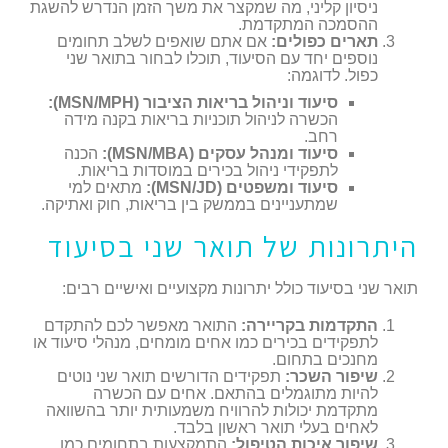
ניסיון קליני, מה שמקצר את משך הזמן הנדרש להשגת
ההסמכה המתקדמת.
תארים כפולים:
אם אתם שואפים לשלב תחומים
נוספים יחד עם הסיעוד, תוכלו לבחור בתואר שני
כפול. לדוגמה:
סיעוד וניהול בריאות הציבור (MSN/MPH):
הכשרה לניהול תוכניות בריאות בקנה מידה
רחב.
סיעוד ומנהל עסקים (MSN/MBA):
הכנה
לתפקידי ניהול בכירים במוסדות בריאות.
סיעוד ומשפטים (MSN/JD):
מתאים למי
שמתעניינים בממשק בין בריאות, חוק ואתיקה.
היתרונות של תואר שני בסיעוד
תואר שני בסיעוד כולל יתרונות מקצועיים ואישיים רבים:
התקדמות בקריירה:
התואר מאפשר לכם להתקדם
לתפקידים בכירים כמו אחים מומחים, מנהלי סיעוד או
מחנכים בתחום.
שיפור השכר:
תפקידים הדורשים תואר שני נוטים
להיות מתוגמלים בהתאם. אחים עם הכשרה
מתקדמת יכולות להרוויח משמעותית יותר בהשוואה
לאחים בעלי תואר ראשון בלבד.
שיפור איכות הטיפול:
התמקצעות בתחומים כמו