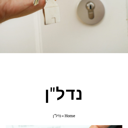
נדל"ן
Home
»
נדל"ן