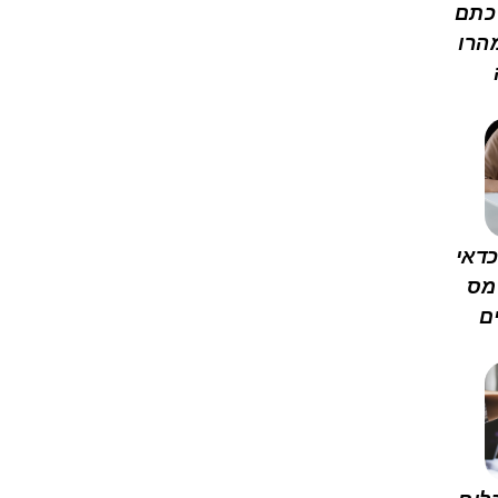
כתם
הרו
דאי
מס
ם