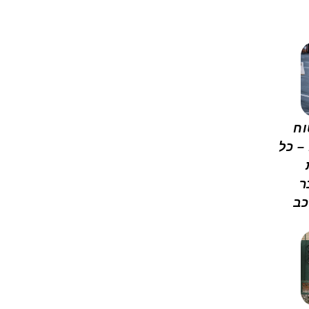
וח
– כל
ר
כב