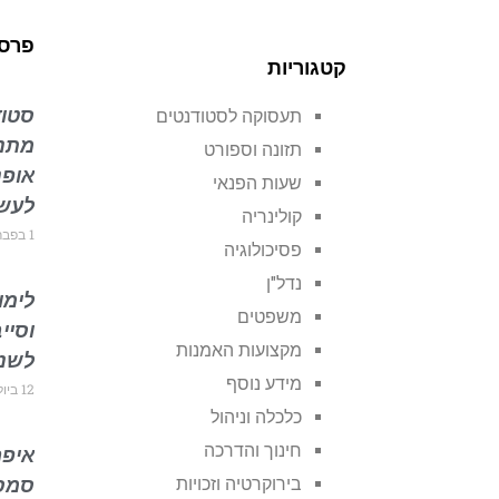
פרסו
קטגוריות
סטוד
תעסוקה לסטודנטים
מתני
תזונה וספורט
אופנ
שעות הפנאי
לעשו
קולינריה
1 בפברואר 2022
פסיכולוגיה
נדל"ן
לימו
משפטים
וסיי
מקצועות האמנות
לשנת 4
מידע נוסף
12 ביולי 2024
כלכלה וניהול
חינוך והדרכה
איפה
בירוקרטיה וזכויות
סמסט