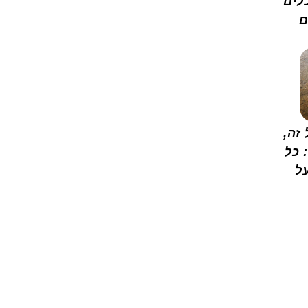
לים
ם
זה,
 כל
ל