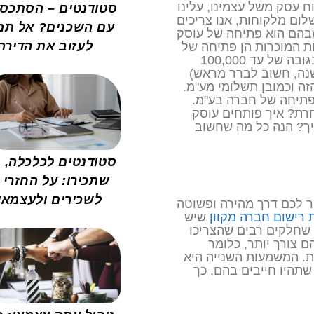
 עסק משל עצמינו, עלינו
סטודנטים – הסתכס
ום מלקוחות, אנו צריכים
עם השכנים? אל תמ
בהם הוא פתיחה של עוסק
לעזוב את הדירה
ות המוכרות הן פתיחה של
עוסק פטור שיכול לבצע עסקאות פטורות במע"מ בגובה של עד 100,000
שנה, חשוב לברר מראש)
ה וכמובן תשלומי מע"מ.
פתיחה של חברה בע"מ.
חרת? איך פותחים עוסק
ך? הנה כל מה שחשוב
סטודנטים לכלכלה, כ
שתכירו: על החזרי 
לשכירים ולעצמאי
יר לכם דרך מהירה ופשוטה
שיש
 שחלקים רבים שהצריכו
ם צורך יותר, כלומר
. המשמעות השנייה היא
מי הרישום שתהיו חייבים בהם, כך