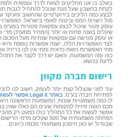
בשלב בו אנו מחליטים לצאת לדרך עצמאית ולפתוח
לקחת בחשבון שעל מנת שנוכל להתחיל לגבות תשל
לבצע כמה הליכים בירוקרטיים שהחשוב והעיקר ש
מול רשויות המס וביטוח לאומי בישראל. האפשרוי
שקלים בשנה פחות או יותר (המחיר מתעדכן מדי 
או עוסק מורשה עם עסקאות שנתיות מעל הסכום הז
לצד האפשרויות הללו, ישנה אפשרות נוספת והיא 
מתי האפשרות הזאת כדאית ומתי אין לנו ברירה א
כזה ומה המשמעות, והאם יש דרך לקצר את התהלי
לדעת בנושא.
רישום חברה מקוון
עוד לפני שנצלול קצת יותר לעומק, חשוב לנו להכ
לפתיחת חברה בע"מ.
באתר Legal it אפשר לעשות רישום חברה מקוון
לו כמה משמעויות שונות. המשמעות הראשונה היא
מכם הגעה פיזית למקומות שונים הם כאלו שאין בה
אפשר לעשות את כל התהליך כולו כמעט רק מהבית
הפחתה משמעותית של 500 שקלים מד
שבגדול יש כאן חיסכון משמעותי מכמה כיוונים.