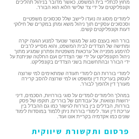
מחוץ לכתליי בית המשפט, כאשר מדובר בניהול תהליכים
וקונפליקטים על ידי צד שלישי הלוא הוא הבורר.
לימודים מסוג זה נועדו ליישב שלל סכסוכים משפטיים
וסכסוכים עסקיים תוך ניהול משא ומתן במקרים של חילוקי
דעות וקונפליקטים קשים.
בורר הוא בעצם סוג של מגשר שנועד למנוע הגעה יקרה
ומתישה של הצדדים לבית המשפט, והוא מסייע לרבים
להימנע מפנייה אל ערכאות משפטיות ופתרון שמגיע מתוך
ניהול הקונפליקט על ידי שני הצדדים ועם החלטה שניתנת על
ידי הבורר ובהתחשבות בשני הצדדים בקונפליקט.
לימודי בוררות הם לימודי תעודה שמתאימים למי שרוצה
לעסוק בעריכת דין ומשפט או למי שרוצה להסב קרירה
מעורך דין ולהפוך לבורר.
במהלך הלימודים לומדים על סוגי בוררויות, הסכמים, דיני
ירושות וצוואות, על עבודתם של בוררים, תוקפו של פסק
בוררות, הבדלים בין בוררות לגישור כמו גם ההבדל בין
עריכת דין ועוד. לימודי בוררות ניתן ללמוד במוסדות לימוד
שונים כמו אקדמיה בקריית אונו ועוד.
פרסום ותקשורת שיווקית