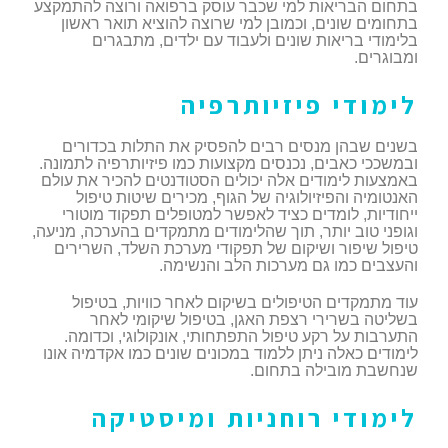
בתחום הבריאות למי שכבר עוסק ברפואה ורוצה להתמקצע
בתחומים שונים, וכמובן למי שרוצה להוציא תואר ראשון
בלימודי בריאות שונים ולעבוד עם ילדים, מתבגרים
ומבוגרים.
לימודי פיזיותרפיה
בשנים שבהן מנסים רבים להפסיק את התלות בכדורים
ובמשככי כאבים, נכנסים מקצועות כמו פיזיותרפיה לתמונה.
באמצעות לימודים אלה יכולים הסטודנטים להכיר את עולם
האנטומיה והפיזיולוגיה של הגוף, מכירים שיטות טיפול
ייחודיות, לומדים כציד לאפשר למטופלים תפקוד מוטורי
וגופני טוב יותר, תוך שהלימודים מתמקדים בהערכה, מניעה,
טיפול שיפור ושיקום של תפקודי מערכת השלד, השרירים
והעצבים כמו גם מערכות הלב והנשימה.
עוד מתמקדים הטיפולים בשיקום לאחר כוויות, בטיפול
בשליטה בשרירי רצפת האגן, בטיפול שיקומי לאחר
התערבות על רקע טיפול התפתחותי, אונקולוגי, וכדומה.
לימודים כאלה ניתן ללמוד במכונים שונים כמו אקדמיה אונו
שנחשבת מובילה בתחום.
לימודי רוחניות ומיסטיקה