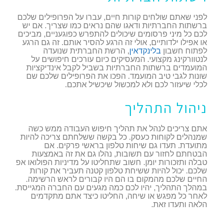
לפני שאתם שולחים קורות חיים, עברו על הפרופילים שלכם
ברשתות החברתיות ודאגו שהם נראים כמו שצריך. אם יש
לכם כל מיני פרסומים שיכולים להתפרש כפוגעניים, מביכים
או אפילו ילדותיים, אולי זה הרגע להסיר אותם. זה גם הרגע
לפתוח חשבון
בלינקדאין
, הרשת החברתית שנועדה
לנטוורקינג מקצועי. המעסיקים כיום עורכים חיפושים על
המועמדים ברשתות החברתיות בשביל לקבל אינדיקציות
שונות לגבי טיב המועמד. הפכו את הפרופילים שלכם שם
לכלי שיעזור לכם ולא למכשול שיכשיל אתכם.
ניהול התהליך
אתם צריכים לנהל את תהליך חיפוש העבודה ממש כשה
שמנהלים לקוחות כעסק. כל בקשה ששלחתם צריכה להיות
מתועדת. תעדו גם שיחות טלפון בראשי פרקים. אם
הבטחתם לחזור עם תשובות, נהלו גם את זה באמצעות
טבלה ותזכורות יומן. חשוב שתחליטו על מדיניות הפולואו אפ
שלכם. יכול להיות ששיחת טלפון קטנה תעביר את קורות
החיים שלכם מהמקום בו הם היו קבורים לראש הרשימה.
במהלך התהליך, יהיו לכם כמה מגעים עם החברה המגייסת.
לאחר כל מפגש או שיחה, החליטו כיצד אתם מתקדמים
הלאה ותעדו זאת.