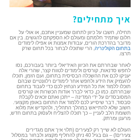
איך מתחילים?
תחילה, חשבו על כיוון לתחום שמעניין אתכם, או אולי על
חלום שתמיד חלמתם ומעולם לא הספקתם להגשים. בין אם
מדובר בהדרכת הורים, עבודות אמנות או אפילו לימודים
בתחום הקולינריה
, הרי שתוכלו לבחור בכל תחום שרק
תרצו.
לאחר שבחרתם את הכיוון האידיאלי ביותר בעבורכם, נסו
לחפש סדנאות, קורסים ולימודים לטווח קצר, שהרי אלה
יעניקו לכם את ההשכלה הבסיסית בתחום, ועם הזמן, תוכלו
להעמיק את הידע ולחפש אחר לימודים רלוונטיים שבהם
תוכלו ללמוד את כל המידע הנחוץ לכם כדי לעבוד בתחום
שבחרתם. כמו כן, כדאי לברר אודות הכשרות או קורסים
המסובסדים על ידי המדינה – ייתכן ואתם זכאים לקבלת
סבסוד, דבר שיסייע לכם ללמוד את התחום באופן מקצועי.
חשוב שלא להתייאש במהלך התהליך, ולהקדיש את מלוא
תשומת הלב לעניין – כך תוכלו להצליח ולעסוק בתחום חדש,
מרענן ומרתק.
העולם לא שייך רק לצעירים (תלוי איך אתם מגדירים
צעירים!) – גם בגיל 40 ניתן להחליף מקצוע ולבחור במסלול