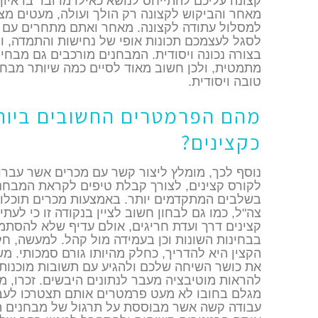
קצונה עליכם להתייחס לנושא כאילו מדובר בראיון 
מאחר והביקוש לקצונה רק הולך ועולה, מעטים מצ
למסלול עתודה לקצונה. מאחר ואתם מתחרים עם ה
לסגל לעצמכם תכונות אופי של נחישות והתמדה, 
בצורה נכונה ויסודית. המבחנים מורכבים גם מבחינ
מתמטית, ולכן חשוב מאוד לסיים כמה שיותר מבחנ
טובה ויסודית.
מהם הפרמטרים החשובים ביות
כקצינים?
נוסף לכך, מומלץ ליצור קשר עם מכרים אשר עבר
לקורס קצינים, לצורך קבלת טיפים לקראת המבחנים
בשלבים המתקדמים יותר. באמצעות מכרים תוכלו
צה"ל, כמו גם לבחון חשוב לציין בנקודה זו כי לעת
קצינים דרך ועדת חריגים, אולם עדיף שלא להסת
בבחינות השונות וכן בעמידה מול קהל. למעשה, ח
הקצין היא להדריך, כחלק מהיותו גורם סמכותי. מ
את כושר השיחה שלכם ולהגיע עם תשובות מוכנות ל
להראות מוטיבציה מעבר לנתונים היבשים. זכרו, מ
מגלם בחובו לא מעט פרמטרים אותם תצטרכו לעב
עבודה קשה אשר מבוססת על תרגול של מבחנים ת