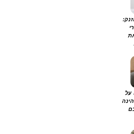
נק:
י
ת
 על
ינה
ם