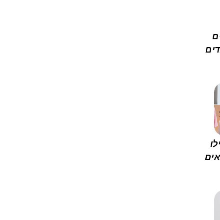
ם
דים
לו
אים