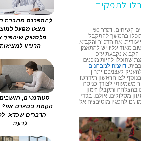
לו לתפקיד
להתפרנס מחברת הז
מצאו מפעל למוצר
בכדי להיות קצינים בצה"ל, עליכם לעמוד בפרמטרים קשיחים: דפ"ר 50
 כי תוכלו בהמשך להתקבל
פלסטיק שיהפוך א
יעודית. את הדפ"ר והקב"א
הרעיון למציאות
וב מאוד עליו יש להתאמן
 הקב"א נקבעת ע"פ
ת שתוכלו להיות מוכנים
בבית.
דוגמה למבחנים
העניק לעצמכם יתרון
בנוסף לצו הראשון תידרשו
ר משמעותי לצורך כניסה
ים בהצלחה ותקבלו זימון
במגוון מסלולים. אולם, בכדי
סטודנטים, חושבים
ו גם להפגין מוטיבציה אל
הקמת סטארט אפ? ה
הדברים שכדאי לכ
לדעת