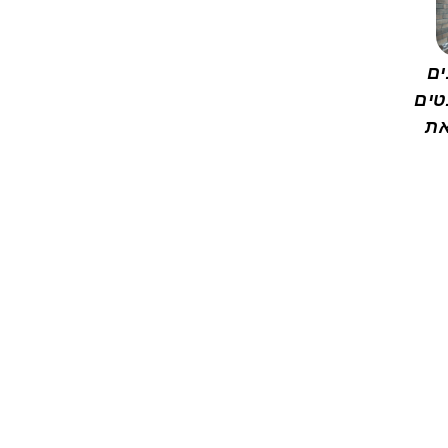
ים
טים
את