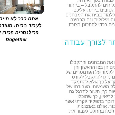
עבודה בפן האזרחי.
ליחים להתקבל – בייחוד
טובים ביותר, עליכם
וללמוד בבית את המבחנים
אתם כבר לא חייב
ה מילולית וגם מבחינה
ים בכדי להתכונן בצורה
לעבוד בבית: סטודנ
פרילנסרים הכירו 
Dogether
ר לצורך עבודה
ו את המבחנים והתקבלו
 הן בצו הראשון והן
 ללמוד על הפרמטרים של
ים ניתן להתקבל לקורס
מך על כך אלא להתמקד
לק משמעותי מעבודתו של
שום כך, חשוב לתרגל גם
ריאיון, כך שתוכלו
דובר בתפקיד יוקרתי אשר
ור, אולם באמצעות
וכלו בהחלט לעבור את