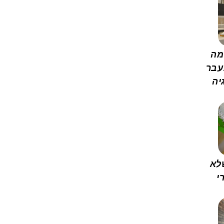
מה
עבר
יה
לא
י