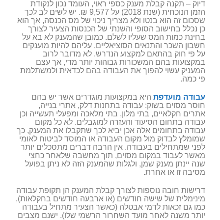
דיוק – תקנה קבלת מענק כספי ראוי, העומד נכון לנקודת
הזמן הנוכחית (שנת 2018) על 9,577 ₪. יש לשים לב לכך
שסכום זה הוא בנטו ולא מצריך ניכוי של מס הכנסה, אך הוא
כן נכלל בחישוב הסופי והשנתי של הכנסות הצעיר לצורך
בחינת כמות המס שעליו לשלם. כמובן שהמענק לא בא על
חשבון השכר והתנאים הסוציאליים, עליהם להיות מוענקים
על פי חוק בהתאם למקצוע הנדרש. לא מדובר לרוב
במקצועות בהם המשכורות גבוהות יותר מדי, אך עצם
המעניק עשוי להפוך את העבודה בהם לכדאית ולמשתלמת
פי כמה.
עבודה מועדפת
היא במקצועות מוגדרים אשר יש בהם
חוסר מסוים בשוק: עבודה בתחנות דלק, אתרי בנייה,
אתרים חקלאיים, בתי מלון, בתי מלאכה ומפעלי תעשייה וכן
עבודה בתחום הסיעוד והעזרה למוגבלים. לא כל מקום
עבודה בתחומים אלה אכן יביא לכך שתקבלו את המענק, כך
שמומלץ לבדוק מול מקום העבודה או המוסד לביטוח לאומי
לפני שמתחילים בעבודה. אין הרבה דברים מתסכלים יותר
מאשר לעבוד במקום מסוים, תוך מחשבה שלאחר כחצי
שנה יינתן מענק שמן, ולגלות שהמענק הזה לא ניתן בפועל
מסיבה זו או אחרת.
דרישות חובה נוספות לצורך קבלת המענק הן תקופת עבודה
מינימלית של שישה חודשים (או ארבעה חודשים בחקלאות),
כמו גם זכאות לדמי אבטלה (כאשר הצעיר מתחיל בעבודה
יותר משנה לאחר מועד השחרור הרשמי שלו). ישנם מצבים