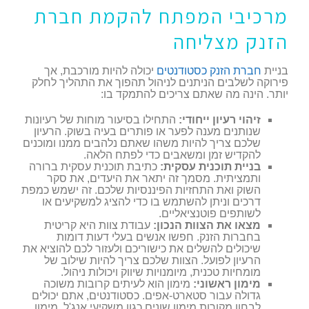
מרכיבי המפתח להקמת חברת
הזנק מצליחה
בניית
חברת הזנק כסטודנטים
יכולה להיות מורכבת, אך
פירוקה לשלבים הניתנים לניהול תהפוך את התהליך לחלק
יותר. הינה מה שאתם צריכים להתמקד בו:
זיהוי רעיון ייחודי:
התחילו בסיעור מוחות של רעיונות
שנותנים מענה לפער או פותרים בעיה בשוק. הרעיון
שלכם צריך להיות משהו שאתם נלהבים ממנו ומוכנים
להקדיש זמן ומשאבים כדי לפתח הלאה.
בניית תוכנית עסקית:
כתיבת תוכנית עסקית ברורה
ותמציתית. מסמך זה יתאר את היעדים, את סקר
השוק ואת התחזיות הפיננסיות שלכם. זה ישמש כמפת
דרכים וניתן להשתמש בו כדי להציג למשקיעים או
לשותפים פוטנציאליים.
מצאו את הצוות הנכון:
עבודת צוות היא קריטית
בחברות הזנק. חפשו אנשים בעלי דעות דומות
שיכולים להשלים את כישוריכם ולעזור לכם להוציא את
הרעיון לפועל. הצוות שלכם צריך להיות שילוב של
מומחיות טכנית, מיומנויות שיווק ויכולות ניהול.
מימון ראשוני:
מימון הוא לעיתים קרובות משוכה
גדולה עבור סטארט-אפים. כסטודנטים, אתם יכולים
לבחון מקורות מימון שונים כגון משקיעי אנג'ל, מימון