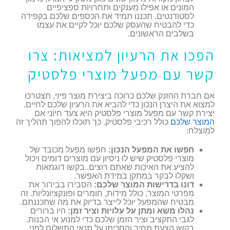
המונים או אפילו מענקים ותחרויות ספציפיים
לסטודנטים. תכננו תמיד את הכספים שלכם בקפידה
כדי להבטיח שהעסק שלכם יוכל לקיים את עצמו
בשלבים הראשונים.
הפכו את הרעיון למציאות: צרו
קשר עם מפעל מוצרי פלסטיק
אם חברת ההזנק שלכם כרוכה ביצירת מוצר פיזי, תצטרכו
למצוא את היצרן הנכון כדי להביא את הרעיון שלכם לחיים.
יצירת קשר עם מפעל מוצרי פלסטיק היא צעד חיוני אם
המוצר שלכם
כולל רכיבי פלסטיק. כך תוכלו להפוך תהליך זה
למוצלח:
חפשו את המפעל הנכון:
חפשו מפעל מכובד של
מוצרי פלסטיק שיש לו ניסיון עם מוצרים דומים ויכול
להציע את האיכות שאתם רוצים. בקשו דוגמאות
ושקלו לבקר במתקן במידת האפשר.
דונו בדרישות המוצר שלכם:
הסבירו בבירור את
מפרטי המוצר, כולל מידות, חומרים ופונקציונליות. זה
מבטיח שהמפעל יוכל לייצר בדיוק את מה שתכננתם.
נהלו משא ומתן על עלויות וציר זמן:
היו ברורים
לגבי התקציב וציר הזמן שלכם כדי למנוע אי הבנות.
בקשו הצעת מחיר והסכימו על תנאי התשלום לפני