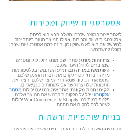
אסטרטגיית שיווק ומכירות
לאחר ייצור המוצר שלכם, השלב הבא הוא לפתח
אסטרטגיית שיווק ומכירות. אפילו המוצר הטוב ביותר יכול
להיכשל אם הוא לא משווק נכון. הינה כמה אסטרטגיות שבהן
תוכלו להשתמש:
צרו זהות מותג:
פתחו שם מותג חזק, לוגו ומסרים
שמדברים לקהל היעד שלכם.
השתמשו במדיה חברתית:
השתמשו בפלטפורמות
מדיה חברתית כדי לקדם את חברת ההזנק שלכם.
שתפו את הסיפור שמאחורי המוצר שלכם, הציגו את
התכונות שלו וצרו קשר עם לקוחות פוטנציאליים.
הקימו חנות מקוונת:
אתר אינטרנט עם יכולות
מסחר
אלקטרוני
יקל על הלקוחות לרכוש את המוצר שלכם.
פלטפורמות כמו Shopify או WooCommerce יכולות
לעזור לכם להקים את החנות.
בניית שותפויות ורשתות
נטוורקינג הוא חיוני לחברת הזנק. בניית קשרים עם עסקים