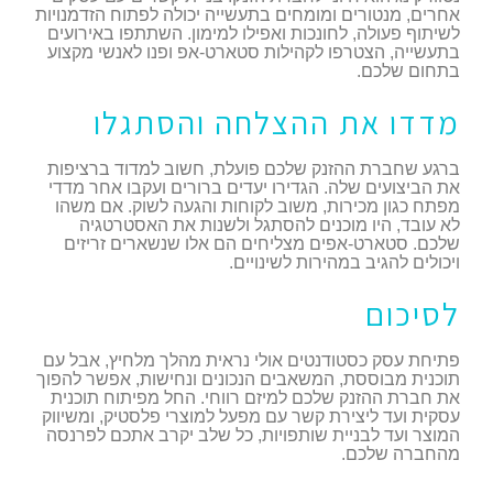
אחרים, מנטורים ומומחים בתעשייה יכולה לפתוח הזדמנויות
לשיתוף פעולה, לחונכות ואפילו למימון. השתתפו באירועים
בתעשייה, הצטרפו לקהילות סטארט-אפ ופנו לאנשי מקצוע
בתחום שלכם.
מדדו את ההצלחה והסתגלו
ברגע שחברת ההזנק שלכם פועלת, חשוב למדוד ברציפות
את הביצועים שלה. הגדירו יעדים ברורים ועקבו אחר מדדי
מפתח כגון מכירות, משוב לקוחות והגעה לשוק. אם משהו
לא עובד, היו מוכנים להסתגל ולשנות את האסטרטגיה
שלכם. סטארט-אפים מצליחים הם אלו שנשארים זריזים
ויכולים להגיב במהירות לשינויים.
לסיכום
פתיחת עסק כסטודנטים אולי נראית מהלך מלחיץ, אבל עם
תוכנית מבוססת, המשאבים הנכונים ונחישות, אפשר להפוך
את חברת ההזנק שלכם למיזם רווחי. החל מפיתוח תוכנית
עסקית ועד ליצירת קשר עם מפעל למוצרי פלסטיק, ומשיווק
המוצר ועד לבניית שותפויות, כל שלב יקרב אתכם לפרנסה
מהחברה שלכם.