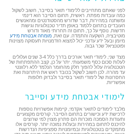
לפני שאתם מתחייבים ללימודי תואר בסייבר, חשוב לשקול
כמה עובדות מפתח. ראשית, תחום הסייבר הוא דינמי
ומשתנה במהירות, דבר שדורש מהסטודנטים ומהאנשים
העובדים בתחום ללמוד באופן תדיר טכנולוגיות וגישות
חדשות. נוסף על כך, תחום זה תחרותי מאוד ודורש
מוטיבציה, השקעה והתמדה. עם זאת,
מומחה אבטחת מידע
מיומן ובעל ידע עדכני יכול למצוא הזדמנויות תעסוקה מצוינות
ופוטנציאל שכר גבוה.
מצד שני, לימודי תואר אורכים בדרך כלל 3-4 שנים ועלולים
לעלות סכום כסף משמעותי. יתר על כן, קצב ההתפתחות של
הטכנולוגיה עלול להפוך חלק מהחומר הנלמד ללא רלוונטי
עד מהרה. לכן חשוב לשקול בכובד ראש את היתרונות ואת
החסרונות של לימודי תואר בסייבר ולבדוק חלופות
אפשריות.
לימודי אבטחת מידע וסייבר
מלבד לימודים לתואר אקדמי, קיימות אפשרויות נוספות
לרכישת ידע וכישורים בתחום הסייבר. קורסים מקצועיים
ותעודות הסמכה מוכרות הם פתרון מצוין למי שרוצים
להיכנס לתחום במהירות ובעלות נמוכה יותר. קורסים אלו
מתמקדים בטכנולוגיות ובמיומנויות ספציפיות הנדרשות