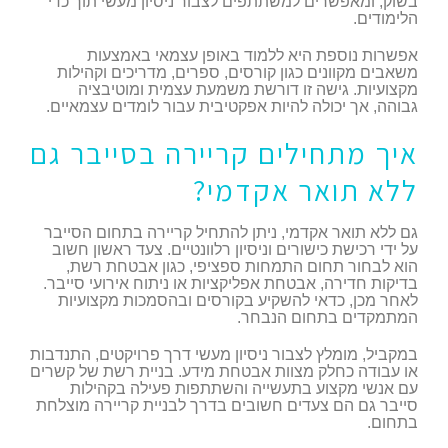
בשוק, ומאפשרים למשתתפים לצבור ניסיון מעשי תוך כדי
הלימודים.
אפשרות נוספת היא ללמוד באופן עצמאי באמצעות
משאבים מקוונים כגון קורסים, ספרים, מדריכים וקהילות
מקצועיות. גישה זו דורשת משמעת עצמית ומוטיבציה
גבוהה, אך יכולה להיות אפקטיבית עבור לומדים עצמאיים.
איך מתחילים קריירה בסייבר גם
ללא תואר אקדמי?
גם ללא תואר אקדמי, ניתן להתחיל קריירה בתחום הסייבר
על ידי רכישת כישורים וניסיון רלוונטיים. צעד ראשון חשוב
הוא לבחור תחום התמחות ספציפי, כגון אבטחת רשת,
בדיקות חדירה, אבטחת אפליקציות או ניתוח אירועי סייבר.
לאחר מכן, כדאי להשקיע בקורסים ובהסמכות מקצועיות
המתמקדים בתחום הנבחר.
במקביל, מומלץ לצבור ניסיון מעשי דרך פרויקטים, התנדבות
או עבודה כחלק מצוות אבטחת מידע. בניית רשת של קשרים
עם אנשי מקצוע בתעשייה והשתתפות פעילה בקהילות
סייבר גם הם צעדים חשובים בדרך לבניית קריירה מוצלחת
בתחום.