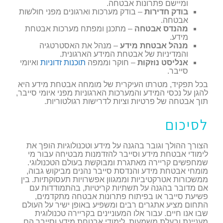
ומיישם פתרונות אבטחה.
בודק חדירות
– בודק מערכות וארגונים מפני חולשות
אבטחה.
מהנדס אבטחה
– מתכנן ומפתח מערכות אבטחת
מידע.
מנהל אבטחת מידע
– מנהל את האסטרטגיה
והמדיניות של אבטחת המידע הארגונית.
אנליסט נוזקות
– חוקר וממפה
תוכנות זדוניות
ואיומי
סייבר.
בכל תפקיד, מטרתו העיקרית של מומחה אבטחת מידע היא
להגן על נכסי המידע והמערכות הארגוניות מפני איומי סייבר,
תוך אבטחה של פרטיות וציות לדרישות רגולטוריות.
לסיכום
הצורך ההולך וגובר בהגנה על מידע וטכנולוגיות הופך את
לימודי אבטחת מידע וסייבר להזדמנות מבטיחה עבור מי
שמחפשים קריירה מאתגרת ומבוקשת בעולם הטכנולוגי.
מומחי אבטחת מידע והנדסת סייבר נהנים מביקוש גבוה,
ממשכורות אטרקטיביות וממגוון אפשרויות תעסוקתיות. בין
אם מדובר בהגנה על תשתיות קריטיות, בהתמודדות עם
פשיעת סייבר או בפיתוח פתרונות אבטחה מתקדמים,
התחום מציע אתגרים רבים ומשפיע באופן ישיר על העולם
שבו אנו חיים. עבור אלו המעוניינים בקריירה טכנולוגית
מעניינת ובעלת משמעות, לימודי אבטחת מידע וסייבר הם