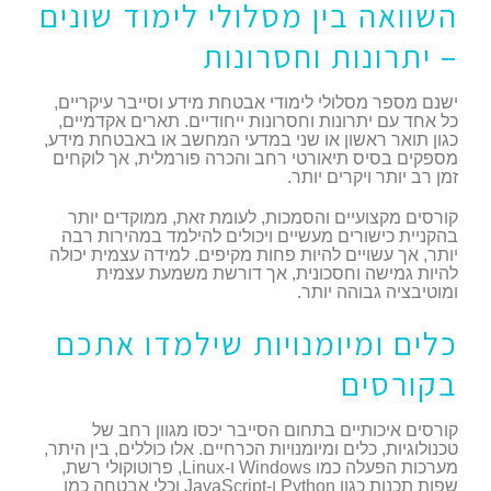
השוואה בין מסלולי לימוד שונים
– יתרונות וחסרונות
ישנם מספר מסלולי לימודי אבטחת מידע וסייבר עיקריים,
כל אחד עם יתרונות וחסרונות ייחודיים. תארים אקדמיים,
כגון תואר ראשון או שני במדעי המחשב או באבטחת מידע,
מספקים בסיס תיאורטי רחב והכרה פורמלית, אך לוקחים
זמן רב יותר ויקרים יותר.
קורסים מקצועיים והסמכות, לעומת זאת, ממוקדים יותר
בהקניית כישורים מעשיים ויכולים להילמד במהירות רבה
יותר, אך עשויים להיות פחות מקיפים. למידה עצמית יכולה
להיות גמישה וחסכונית, אך דורשת משמעת עצמית
ומוטיבציה גבוהה יותר.
כלים ומיומנויות שילמדו אתכם
בקורסים
קורסים איכותיים בתחום הסייבר יכסו מגוון רחב של
טכנולוגיות, כלים ומיומנויות הכרחיים. אלו כוללים, בין היתר,
מערכות הפעלה כמו Windows ו-Linux, פרוטוקולי רשת,
שפות תכנות כגון Python ו-JavaScript וכלי אבטחה כמו