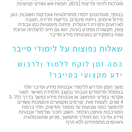
מערכות לזיהוי פריצות (IDS), חומות אש וסורקי פגיעויות.
בנוסף, סטודנטים ילמדו מתודולוגיות וטכניקות חשובות, כגון
מידול איומים, ניתוח סיכונים, בדיקות חדירה, תגובה
לאירועים וחקירה דיגיטלית. פיתוח מיומנויות כמו עבודת
צוות, תקשורת ופתרון בעיות, הוא גם חיוני להצלחה ארוכת
טווח בתפקידים באבטחת מידע וסייבר.
שאלות נפוצות על לימודי סייבר
כמה זמן לוקח ללמוד ולרכוש
ידע מקצועי בסייבר?
משך הזמן הנדרש ללימודי אבטחת מידע וסייבר תלוי
במסלול הלימודים הנבחר ובקצב הלמידה האישי. תואר
אקדמי במדעי המחשב או אבטחת מידע נמשך בדרך כלל 3-
4 שנים. לעומת זאת, קורסים מקצועיים והסמכות עשויים
להימשך כמה שבועות עד מספר חודשים, תלוי ברמת
המורכבות והתוכן הנלמד. חשוב לזכור שלימודי אבטחת
מידע וסייבר הם תהליך מתמשך, מכיוון שהטכנולוגיה
והאיומים מתפתחים ללא הרף.