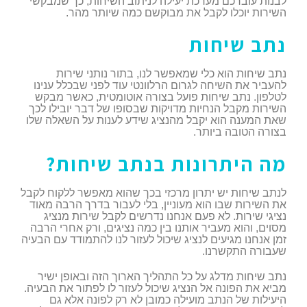
לבנות עוברכם מערכת יעילה לניתוב השיחות, כך שמבקשי
השירות יוכלו לקבל את מבוקשם כמה שיותר מהר.
נתב שיחות
נתב שיחות הוא כלי שמאפשר לנו, בתור נותני שירות
להעביר את השיחה לגרום הרלוונטי עוד לפני שבכלל ענינו
לטלפון. נתב שיחות פועל בצורה אוטומטית, כאשר מבקש
השירות מקבל הנחיות מדויקות שבסופו של דבר יובילו לכך
שאת המענה הוא יקבל מהנציג שידע לענות על השאלה שלו
בצורה הטובה ביותר.
מה היתרונות בנתב שיחות?
לנתב שיחות יש יתרון מרכזי בכך שהוא מאפשר ללקוח לקבל
את השירות שבו הוא מעוניין, בלי לעבור בדרך הרבה מאוד
נציגי שירות. לא פעם אנחנו נדרשים לקבל שירות מנציג
מסוים, והוא מעביר אותנו בין כמה נציגים, ורק אחרי הרבה
זמן אנחנו מגיעים לנציג שיכול לעזור לנו להתמודד עם הבעיה
שעבורה התקשרנו.
נתב שיחות מדלג על כל התהליך הארוך הזה ובאופן ישיר
מביא את הפונה אל הנציג שיכול לעזור לו לפתור את הבעיה.
היעילות של הנתב מועילה כמובן לא רק לפונה אלא גם