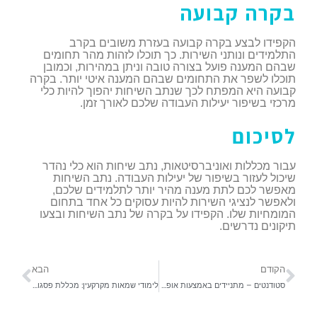
בקרה קבועה
הקפידו לבצע בקרה קבועה בעזרת משובים בקרב
התלמידים ונותני השירות. כך תוכלו לזהות מהר תחומים
שבהם המענה פועל בצורה טובה וניתן במהירות, וכמובן
תוכלו לשפר את התחומים שבהם המענה איטי יותר. בקרה
קבועה היא המפתח לכך שנתב השיחות יהפוך להיות כלי
מרכזי בשיפור יעילות העבודה שלכם לאורך זמן.
לסיכום
עבור מכללות ואוניברסיטאות, נתב שיחות הוא כלי נהדר
שיכול לעזור בשיפור של יעילות העבודה. נתב השיחות
מאפשר לכם לתת מענה מהיר יותר לתלמידים שלכם,
ולאפשר לנציגי השירות להיות עסוקים כל אחד בתחום
המומחיות שלו. הקפידו על בקרה של נתב השיחות ובצעו
תיקונים נדרשים.
הקודם
הבא
סטודנטים – מתניידים באמצעות אופנוע? כדאי לכם לעשות ביטוח
לימודי שמאות מקרקעין: מכללת פסגות מציעה את הטופ בתחום