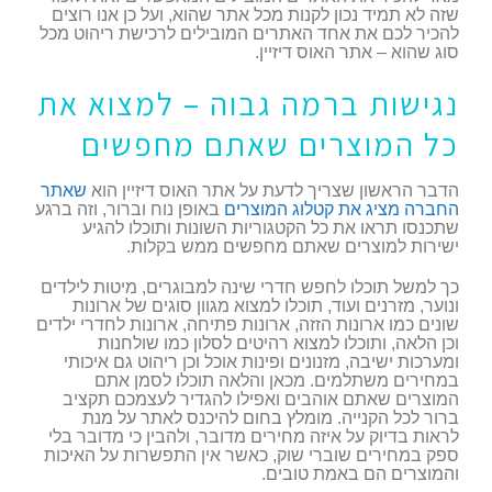
שזה לא תמיד נכון לקנות מכל אתר שהוא, ועל כן אנו רוצים
להכיר לכם את אחד האתרים המובילים לרכישת ריהוט מכל
סוג שהוא – אתר האוס דיזיין.
נגישות ברמה גבוה – למצוא את
כל המוצרים שאתם מחפשים
הדבר הראשון שצריך לדעת על אתר האוס דיזיין הוא
שאתר
החברה מציג את קטלוג המוצרים
באופן נוח וברור, וזה ברגע
שתכנסו תראו את כל הקטגוריות השונות ותוכלו להגיע
ישירות למוצרים שאתם מחפשים ממש בקלות.
כך למשל תוכלו לחפש חדרי שינה למבוגרים, מיטות לילדים
ונוער, מזרנים ועוד, תוכלו למצוא מגוון סוגים של ארונות
שונים כמו ארונות הזזה, ארונות פתיחה, ארונות לחדרי ילדים
וכן הלאה, ותוכלו למצוא רהיטים לסלון כמו שולחנות
ומערכות ישיבה, מזנונים ופינות אוכל וכן ריהוט גם איכותי
במחירים משתלמים. מכאן והלאה תוכלו לסמן אתם
המוצרים שאתם אוהבים ואפילו להגדיר לעצמכם תקציב
ברור לכל הקנייה. מומלץ בחום להיכנס לאתר על מנת
לראות בדיוק על איזה מחירים מדובר, ולהבין כי מדובר בלי
ספק במחירים שוברי שוק, כאשר אין התפשרות על האיכות
והמוצרים הם באמת טובים.