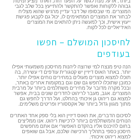
ביותר, אז על מנת לגשר על הפער הזה, האתר מציע זמינות
גבוהה ללקוחות ואפשר להתקשר ולהתייעץ בכל שלב לגבי
המוצרים. מי שבסופו של דבר עדיין מרגיש שהוא מצליח
לבחור את המוצרים המתאימים לו, יכול גם לקבוע פגישת
ייעוץ אישית, וכך למעשה ניתן להתאים את המוצרים
האידיאליים לכל לקוח.
לחיסכון המושלם – חפשו
בעודפים
הנה טיפ מנצח למי שרוצה ליהנות מחיסכון משמעותי אפילו
יותר. באתר האוס דיזיין יש קטגורית עודפים די עשירה, בה
תוכלו למצוא מוצרים מעולים במחירים נוחים אפילו יותר.
כמובן שתוכלו לחפש גם שם וגם במקומות אחרים באתר,
ובכל מקרה מדובר על מחירים משתלמים ביותר על מרבית
המוצרים. אגב, מעבר לריהוט לחדרים שונים בבית, אפשר
למצוא גם ריהוט גן איכותי בהחלט, ועל הדרך לחפש גם
מתוך מגוון גדול ביותר של אקססוריז ופריטים משלימים.
לסיכום הדברים, את האוס דיזיין הוא בלי ספק אחד האתרים
הנוחים והמשתלמים ביותר לרכישת ריהוט. אנו ממליצים
בחום להיכנס אליו בהקדם האפשרי אם אתם מחפשים
חיסכון כספי בתהליך הרכישה שלכם, אבל גם שואפים
למצוא ריהוט איכותי.