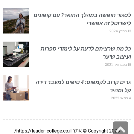
לסגור חופשה במהלך התואר? עם קופונים
לישרוטל זה אפשרי
13 במרץ 2024
כל מה שרציתם לדעת על לימודי ספרות
ועיצוב שיער
15 בפברואר 2021
גרים קרוב לקמפוס: 4 טיפים למעבר דירה
קל ומהיר
4 במאי 2022
גלילה
Copyright 2026 © אתר https://leader-college.co.il/