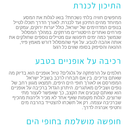
התיכון לכנרת
מחפשים חוויה בלתי נשכחת? בואו לגלות את המסע
המיוחד מהים התיכון ועד לכנרת. לאורך הדרך תוכלו לטייל
בנופים המדהימים של ישראל, כולל יערות ירוקים, עמקים
פורחים ואתרים היסטוריים מרתקים. במהלך המסלול
שנמשך כמה ימים תיפגשו עם מטיילים נוספים שחולקים את
אותה אהבה לטבע. על אף שהמסלול דורש מאמץ פיזי,
ההנאה והסיפוק בסופו שווים כל רגע!
רכיבה על אופניים בטבע
חולמים על הרפתקה על גלגלים? טיול אופניים הוא בדיוק מה
שאתם צריכים. בין אם תבחרו לרכב בשביל ישראל
המפורסם או לאורך חופי הים היפים, תמצאו מגוון רחב של
נופים ושבילים מאתגרים. היתרון הגדול ברכיבה על אופניים
הוא שאתם קובעים את הקצב, כך שאפשר לעצור מתי
שרוצים, לגלות מקומות שאף אחד לא מכיר וליהנות מהכיף
שברכיבה עצמה. רק אל תשכחו להצטייד בהרבה מים
וחטיפי אנרגיה לדרך.
חופשה מושלמת בחופי הים