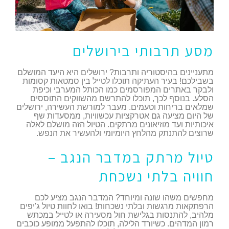
מסע תרבותי בירושלים
מתעניינים בהיסטוריה ותרבות? ירושלים היא היעד המושלם
בשבילכם! בעיר העתיקה תוכלו לטייל בין סמטאות קסומות
ולבקר באתרים המפורסמים כמו הכותל המערבי וכיפת
הסלע. בנוסף לכך, תוכלו להתרשם מהשווקים התוססים
שמלאים בריחות וטעמים. מעבר למורשת העשירה, ירושלים
של היום מציעה גם אטרקציות עכשוויות, ממסעדות שף
איכותיות ועד מוזיאונים מרתקים. הטיול הזה מושלם לאלה
שרוצים להתנתק מהלחץ היומיומי ולהעשיר את הנפש.
טיול מרתק במדבר הנגב –
חוויה בלתי נשכחת
מחפשים משהו שונה ומיוחד? המדבר הנגב מציע לכם
הרפתקאות מרגשות ובלתי נשכחות! בואו לחוות טיול ג'יפים
מלהיב, להתנסות בגלישת חול מסעירה או לטייל במכתש
רמון המדהים. כשיורד הלילה, תוכלו להתפעל ממופע כוכבים