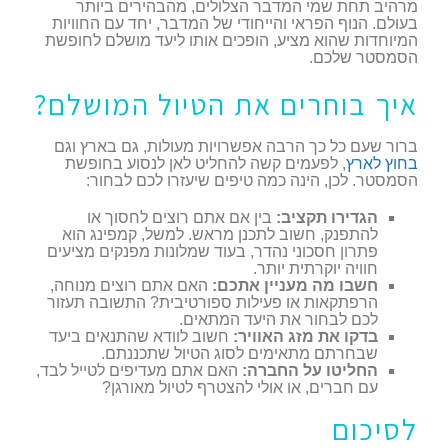
מרהיב תחת שמי המדבר הצלולים, מהבהירים ביותר
בעולם. הנוף הפראי והייחודי של המדבר, יחד עם החוויות
המיוחדות שהוא מציע, הופכים אותו ליעד מושלם לחופשת
הסמסטר שלכם.
איך בוחרים את הטיול המושלם?
ברור שעם כל כך הרבה אפשרויות מעולות, גם בארץ וגם
בחוץ לארץ
, לפעמים קשה להחליט לאן לנסוע בחופשת
הסמסטר. לכן, הינה כמה טיפים שיעזרו לכם לבחור:
הגדירו תקציב:
בין אם אתם רוצים לחסוך או
להתפנק, חשוב לתכנן מראש. למשל, קמפינג הוא
פתרון חסכוני נהדר, בעוד שמלונות מפנקים מציעים
חוויה יוקרתית יותר.
חשבו מה מעניין אתכם:
האם אתם רוצים מנוחה,
הרפתקאות או פעילות ספורטיבית? התשובה תעזור
לכם לבחור את היעד המתאים.
בדקו את מזג האוויר:
חשוב לוודא שהתנאים ביעד
שבחרתם מתאימים לסוג הטיול שתכננתם.
החליטו על החברה:
האם אתם מעדיפים לטייל לבד,
עם חברים, או אולי להצטרף לטיול מאורגן?
לסיכום