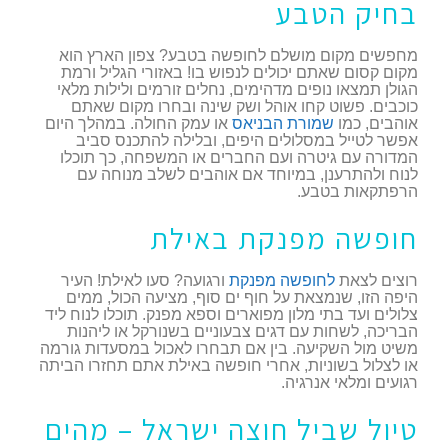
בחיק הטבע
מחפשים מקום מושלם לחופשה בטבע? צפון הארץ הוא
מקום קסום שאתם יכולים לנפוש בו! באזורי הגליל ורמת
הגולן תמצאו נופים מדהימים, נחלים זורמים ולילות מלאי
כוכבים. פשוט קחו אוהל ושק שינה ובחרו מקום שאתם
אוהבים, כמו
שמורת הבניאס
או עמק החולה. במהלך היום
אפשר לטייל במסלולים היפים, ובלילה להתכנס סביב
המדורה עם גיטרה ועם החברים או המשפחה, כך תוכלו
לנוח ולהתרענן, במיוחד אם אוהבים לשלב מנוחה עם
הרפתקאות בטבע.
חופשה מפנקת באילת
רוצים לצאת
לחופשה מפנקת
ורגועה? סעו לאילת! העיר
היפה הזו, שנמצאת על חוף ים סוף, מציעה הכול, ממים
צלולים ועד בתי מלון מפוארים וספא מפנק. תוכלו לנוח ליד
הבריכה, לשחות עם דגים צבעוניים בשנורקל או ליהנות
משיט מול השקיעה. בין אם תבחרו לאכול במסעדות גורמה
או לצלול בשוניות, אחרי חופשה באילת אתם תחזרו הביתה
רגועים ומלאי אנרגיה.
טיול שביל חוצה ישראל – מהים