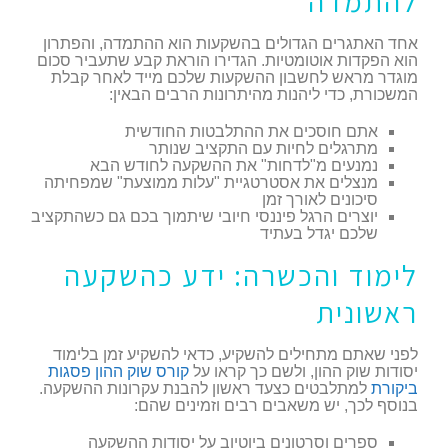
להתמדה
אחד האתגרים הגדולים בהשקעות הוא ההתמדה, והפתרון
הוא הפקדות אוטומטיות. הגדירו הוראת קבע שתעביר סכום
מוגדר מראש לחשבון ההשקעות שלכם מייד לאחר קבלת
המשכורת, כדי ליהנות מהיתרונות הרבים הבאין:
אתם חוסכים את ההתלבטות החודשית
מתרגלים לחיות עם התקציב שנותר
נמנעים מ"לדחות" את ההשקעה לחודש הבא
מנצלים את אסטרטגיית "עלות ממוצעת" שמפחיתה
סיכונים לאורך זמן
יוצרים הרגל פיננסי חיובי שיתמוך בכם גם כשהתקציב
שלכם יגדל בעתיד
לימוד והכשרה: ידע כהשקעה
ראשונית
לפני שאתם מתחילים להשקיע, כדאי להשקיע זמן בלימוד
יסודות שוק ההון, ולשם כך קראו על
קורס שוק ההון פסגות
ביקורת
למתלבטים כצעד ראשון להבנת עקרונות ההשקעה.
בנוסף לכך, יש משאבים רבים וזמינים שהם:
ספרים וסרטונים ביוטיוב על יסודות ההשקעה