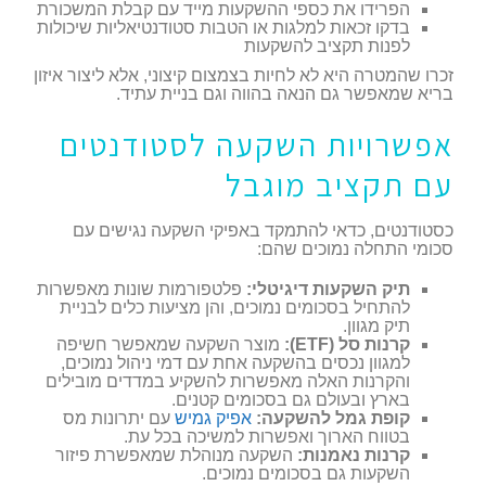
הפרידו את כספי ההשקעות מייד עם קבלת המשכורת
בדקו זכאות למלגות או הטבות סטודנטיאליות שיכולות
לפנות תקציב להשקעות
זכרו שהמטרה היא לא לחיות בצמצום קיצוני, אלא ליצור איזון
בריא שמאפשר גם הנאה בהווה וגם בניית עתיד.
אפשרויות השקעה לסטודנטים
עם תקציב מוגבל
כסטודנטים, כדאי להתמקד באפיקי השקעה נגישים עם
סכומי התחלה נמוכים שהם:
תיק השקעות דיגיטלי:
פלטפורמות שונות מאפשרות
להתחיל בסכומים נמוכים, והן מציעות כלים לבניית
תיק מגוון.
קרנות סל (ETF):
מוצר השקעה שמאפשר חשיפה
למגוון נכסים בהשקעה אחת עם דמי ניהול נמוכים,
והקרנות האלה מאפשרות להשקיע במדדים מובילים
בארץ ובעולם גם בסכומים קטנים.
קופת גמל להשקעה:
אפיק גמיש
עם יתרונות מס
בטווח הארוך ואפשרות למשיכה בכל עת.
קרנות נאמנות:
השקעה מנוהלת שמאפשרת פיזור
השקעות גם בסכומים נמוכים.