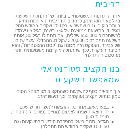
דריבית
אחד היתרונות המשמעותיים ביותר של התחלת השקעות
בגיל צעיר הוא הזמן, כי הריבית דריבית היא הכוח החזק
ביותר ביקום. נניח שתשקיעו רק 200 שקלים בחודש החל
מגיל 20 בתשואה ממוצעת של 7% בשנה, בגיל 65 יעמדו
לרשותכם כ-650,000 שקלים, ואם תתחילו בגיל 30, אותה
השקעה תניב רק כ-320,000 שקלים. ההבדל? עשר שנים
של צבירה. האפקט הזה מכונה גם "קסם ההצטברות", והוא
הסיבה העיקרית לכך שהתחלה מוקדמת משמעותית יותר
מהסכום ההתחלתי.
בנו תקציב סטודנטיאלי
שמאפשר השקעות
איך מוצאים כסף להשקעות כשהתקציב מצומצם? הסוד
טמון בניהול תקציב אפקטיבי, וכך תעשו זאת:
בצעו מעקב אחר כל ההוצאות למשך חודש שלם
זהו הוצאות שניתן לצמצם (מנויים כפולים, קפה בחוץ,
הזמנות מזון)
הגדירו סכום ריאלי להפקדה חודשית להשקעות (גם
50–100 שקלים בחודש הם התחלה)