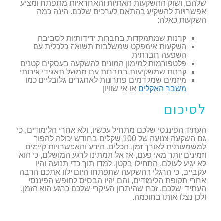
שלהם, ושוק ההשקעות האתיות והאחראיות מתפתח ומציע
אפשרויות להשקיע בהתאם לערכים שלכם. הינה כמה
השקעות כאלה:
קרנות שמתמקדות בחברות ידידותיות לסביבה
השקעות אימפקט שמשלבות תשואה כלכלית עם
השפעה חברתית
פלטפורמות למימון המונים להשקעה בעסקים קטנים
קרנות שמשקיעות בחברות עם ממשל תאגידי איכותי
מיזמים שמקדמים פתרונות לאתגרים גלובליים כמו
משבר האקלים
או אי שוויון
לסיכום
העתיד הפיננסי שלכם מתחיל עכשיו, ולא אחרי הלימודים, כי
גם השקעה צנועה של 100 שקלים בחודש יכולה להפוך
למשמעותית לאורך זמן. הכלים, הידע והאפשרויות קיימים
וזמינים יותר מאי פעם, אז אל תמתינו לרגע המושלם, כי הוא
לא יגיע לעולם. התחילו בקטן, למדו תוך כדי תנועה והיו
עקביים, כי הרגלי ההשקעה שתפתחו היום ילוו אתכם הרבה
אחרי תקופת הלימודים, והם יהיו הבסיס לחופש הפיננסי
העתידי שלכם. זכרו שהיתרון העיקרי שלכם כרגע הוא הזמן,
ולכן נצלו אותו בחוכמה.