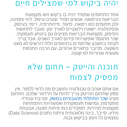
יהיה ביקוש למי שמצילים חיים
אחד התחומים שתמיד יהיה בו ביקוש הוא מקצועות
הבריאות והרפואה. אנשים תמיד יצטרכו טיפול, ליווי ותמיכה,
ולכן תחומים כמו רפואה, סיעוד, פיזיותרפיה, ריפוי בעיסוק
ופסיכולוגיה יישארו רלוונטיים לאורך זמן. מעבר לתחושת
הסיפוק, מקצועות הבריאות מציעים גם ביטחון תעסוקתי,
שכר מתגמל ואפשרויות קידום לאורך השנים. אבל צריך
לקחת בחשבון שלימודים בתחומים הללו דורשים לא מעט
השקעה. מדובר בתארים ארוכים, עם הרבה התנסות
מעשית ואחריות לא קטנה.
תוכנה והייטק – תחום שלא
מפסיק לצמוח
אם אתם אוהבים טכנולוגיה וחושבים מה כדאי ללמוד, אין
ספק שתחום ההייטק צריך להיות על הרדאר שלכם. התחום
מציע
שכר התחלתי מהגבוהים במשק
, סביבת עבודה
מתקדמת, גמישות תעסוקתית ואפשרויות התפתחות
מקצועית מהירות. תפקידים כמו פיתוח תוכנה, אבטחת
מידע, סייבר, בינה מלאכותית וניתוח נתונים (Data Science)
נמצאים כל הזמן בביקוש גבוה.