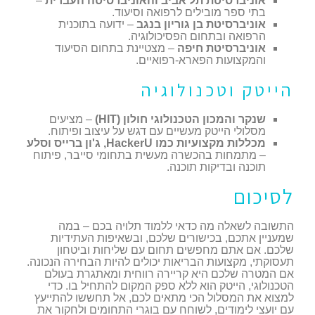
אוניברסיטת תל אביב והאוניברסיטה העברית
–
בתי ספר מובילים לרפואה וסיעוד.
אוניברסיטת בן גוריון בנגב
– ידועה בתוכנית
הרפואה ובתחום הפסיכולוגיה.
אוניברסיטת חיפה
– מצטיינת בתחום הסיעוד
והמקצועות הפארא-רפואיים.
הייטק וטכנולוגיה
שנקר והמכון הטכנולוגי חולון (HIT)
– מציעים
מסלולי הייטק מעשיים עם דגש על עיצוב ופיתוח.
מכללות מקצועיות כמו HackerU, ג'ון ברייס וסלע
– מתמחות בהכשרה מעשית בתחומי סייבר, פיתוח
תוכנה ובדיקות תוכנה.
לסיכום
התשובה לשאלה מה כדאי ללמוד תלויה בכם – במה
שמעניין אתכם, בכישורים שלכם, ובשאיפות העתידיות
שלכם. אם אתם מחפשים תחום עם שליחות וביטחון
תעסוקתי, מקצועות הבריאות יכולים להיות הבחירה הנכונה.
אם המטרה שלכם היא קריירה רווחית ומאתגרת בעולם
הטכנולוגי, הייטק הוא ללא ספק המקום להתחיל בו. כדי
למצוא את המסלול הכי מתאים לכם, אל תחששו להתייעץ
עם יועצי לימודים, לשוחח עם בוגרי התחומים ולחקור את